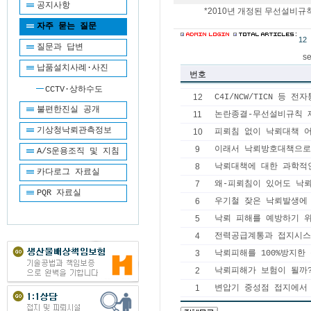
공지사항
*2010년 개정된 무선설비규칙
자주 묻는 질문
12
질문과 답변
se
납품설치사례·사진
번호
CCTV·상하수도
12
C4I/NCW/TICN 등
불편한진실 공개
11
논란종결-무선설비규칙 
기상청낙뢰관측정보
10
피뢰침 없이 낙뢰대책 
9
이래서 낙뢰방호대책으로 P
A/S운용조직 및 지침
8
낙뢰대책에 대한 과학적
카다로그 자료실
7
왜-피뢰침이 있어도 낙
PQR 자료실
6
우기철 잦은 낙뢰발생에
5
낙뢰 피해를 예방하기 
4
전력공급계통과 접지시
3
낙뢰피해를 100%방지한
2
낙뢰피해가 보험이 될까
1
변압기 중성점 접지에서