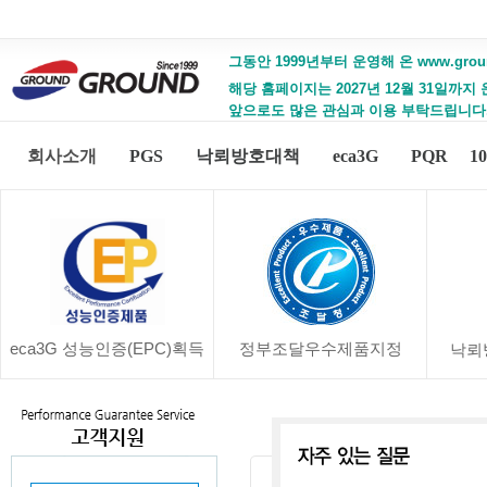
그동안 1999년부터 운영해 온 www.gro
해당 홈페이지는 2027년 12월 31일까지
앞으로도 많은 관심과 이용 부탁드립니다
회사소개
PGS
낙뢰방호대책
eca3G
PQR
1
eca3G 성능인증(EPC)획득
정부조달우수제품지정
낙뢰