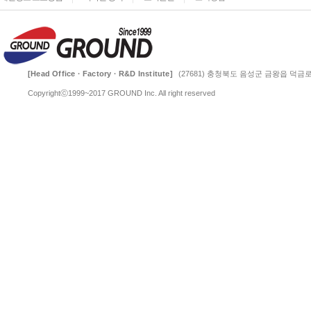
[Head Office · Factory · R&D Institute]
(27681) 충청북도 음성군 금왕읍 덕금로 
Copyrightⓒ1999~2017 GROUND Inc. All right reserved