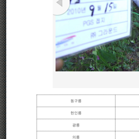
동구릉
헌인릉
광릉
의릉