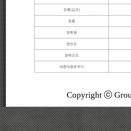
장릉(김포)
영릉
영휘원
영빈묘
광해군묘
세종대왕유적지
Copyright ⓒ Ground