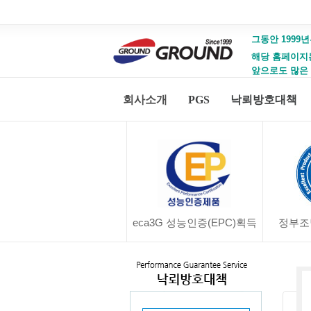
그동안 1999년
해당 홈페이지는 
앞으로도 많은
회사소개
PGS
낙뢰방호대책
eca3G 성능인증(EPC)획득
정부조