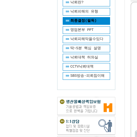
낙뢰란?
낙뢰피해의 유형
최종결정(필독)
영업본부 PPT
낙뢰피해막을수있다
딱~5분 핵심 설명
낙뢰대책 허와실
CCTV낙뢰대책
SBS방송-피뢰침이해