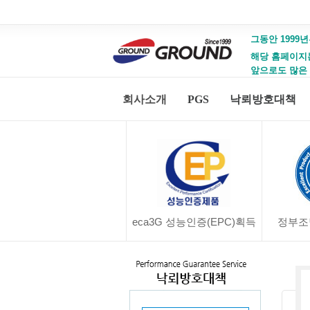
그동안 1999년
해당 홈페이지는 
앞으로도 많은
회사소개
PGS
낙뢰방호대책
eca3G 성능인증(EPC)획득
정부조