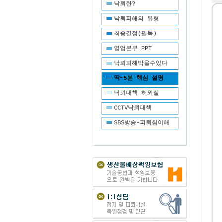
낙뢰란?
낙뢰피해의 유형
최종결정(필독)
영업본부 PPT
낙뢰피해막을수있다
딱~5분 핵심 설명
낙뢰대책 허와실
CCTV낙뢰대책
SBS방송-피뢰침이해