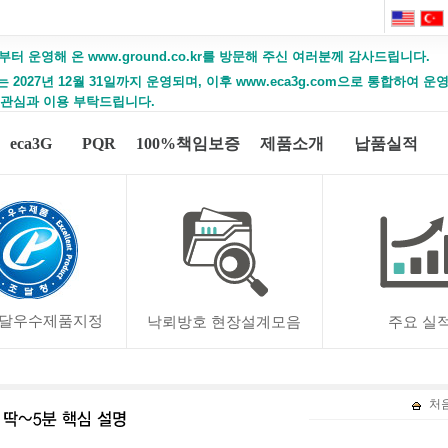
부터 운영해 온 www.ground.co.kr를 방문해 주신 여러분께 감사드립니다.
2027년 12월 31일까지 운영되며, 이후 www.eca3g.com으로 통합하여 
 관심과 이용 부탁드립니다.
eca3G
PQR
100%책임보증
제품소개
납품실적
달우수제품지정
낙뢰방호 현장설계모음
주요 실
처