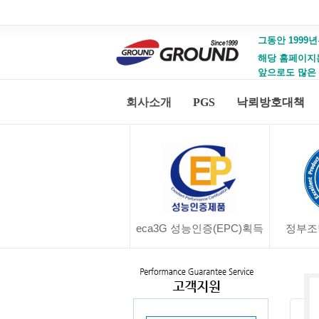
그동안 1999년
해당 홈페이지는 
앞으로도 많은
회사소개
PGS
낙뢰방호대책
eca3G 성능인증(EPC)획득
정부조