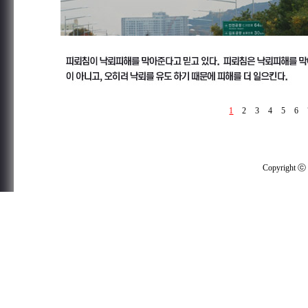
1
2
3
4
5
6
Copyright ⓒ G