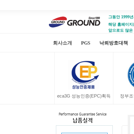
그동안 1999년
해당 홈페이지는 
앞으로도 많은
회사소개
PGS
낙뢰방호대책
eca3G 성능인증(EPC)획득
정부조