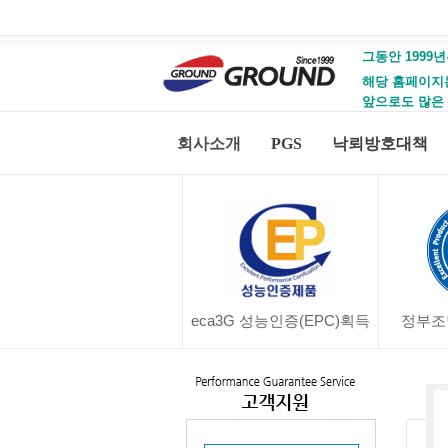
그동안 1999년
해당 홈페이지는 
앞으로도 많은
회사소개
PGS
낙뢰방호대책
eca3G 성능인증(EPC)획득
정부조