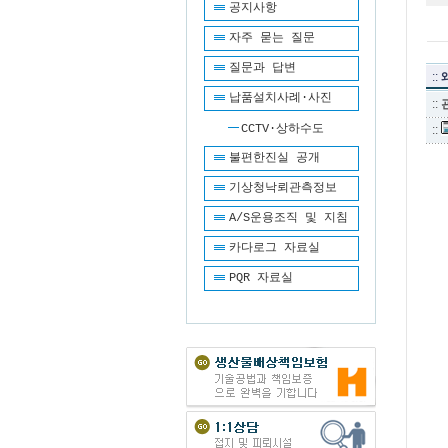
공지사항
자주 묻는 질문
질문과 답변
::
납품설치사례·사진
::
CCTV·상하수도
::
불편한진실 공개
기상청낙뢰관측정보
A/S운용조직 및 지침
카다로그 자료실
PQR 자료실