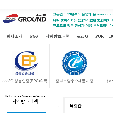
그동안 1999년부터 운영해 온 www.gro
해당 홈페이지는 2027년 12월 31일까지
앞으로도 많은 관심과 이용 부탁드립니다
회사소개
PGS
낙뢰방호대책
eca3G
PQR
1
eca3G 성능인증(EPC)획득
정부조달우수제품지정
낙뢰