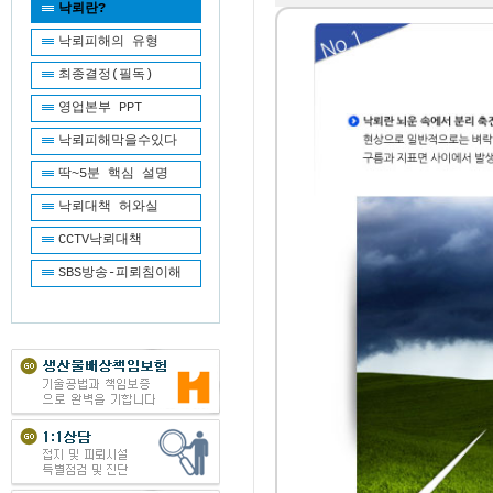
낙뢰란?
낙뢰피해의 유형
최종결정(필독)
영업본부 PPT
낙뢰피해막을수있다
딱~5분 핵심 설명
낙뢰대책 허와실
CCTV낙뢰대책
SBS방송-피뢰침이해