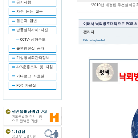
공지사항
*2010년 개정된 무선설비규칙
자주 묻는 질문
질문과 답변
::
이래서 낙뢰방호대책으로 PGS & 
납품설치사례·사진
::
관리자
CCTV·상하수도
::
File not uploaded
불편한진실 공개
기상청낙뢰관측정보
A/S운용조직 및 지침
카다로그 자료실
PQR 자료실