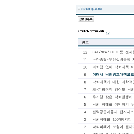
::
File not uploaded
12
번호
12
C4I/NCW/TICN 등
11
논란종결-무선설비규칙 
10
피뢰침 없이 낙뢰대책 
9
이래서 낙뢰방호대책으로 P
8
낙뢰대책에 대한 과학적
7
왜-피뢰침이 있어도 낙
6
우기철 잦은 낙뢰발생에
5
낙뢰 피해를 예방하기 
4
전력공급계통과 접지시
3
낙뢰피해를 100%방지한
2
낙뢰피해가 보험이 될까