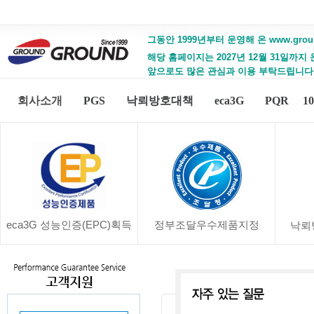
그동안 1999년부터 운영해 온 www.gro
해당 홈페이지는 2027년 12월 31일까지
앞으로도 많은 관심과 이용 부탁드립니다
회사소개
PGS
낙뢰방호대책
eca3G
PQR
1
eca3G 성능인증(EPC)획득
정부조달우수제품지정
낙뢰