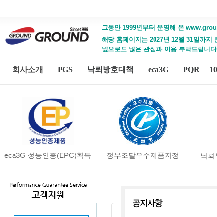
그동안 1999년부터 운영해 온 www.gro
해당 홈페이지는 2027년 12월 31일까지
앞으로도 많은 관심과 이용 부탁드립니다
회사소개
PGS
낙뢰방호대책
eca3G
PQR
1
eca3G 성능인증(EPC)획득
정부조달우수제품지정
낙뢰