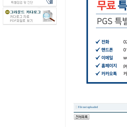
::
File not uploaded