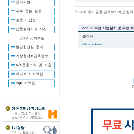
공지사항
자주 묻는 질문
※ 여러 개의 글을 펼쳐보시려면 펼쳐볼
질문과 답변
::
eca3G 무료 시범설치 및 무료 
납품설치사례·사진
::
관리자
CCTV·상하수도
::
File not uploaded
불편한진실 공개
기상청낙뢰관측정보
A/S운용조직 및 지침
카다로그 자료실
PQR 자료실