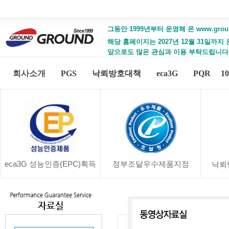
그동안 1999년부터 운영해 온 www.gro
해당 홈페이지는 2027년 12월 31일까지
앞으로도 많은 관심과 이용 부탁드립니다
회사소개
PGS
낙뢰방호대책
eca3G
PQR
1
eca3G 성능인증(EPC)획득
정부조달우수제품지정
낙뢰