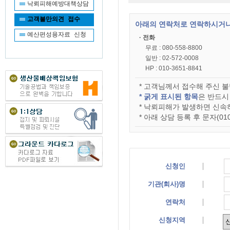
낙뢰피해예방대책상담
고객불만의견 접수
아래의 연락처로 연락하시거나
예산편성용자료 신청
· 전화
무료 : 080-558-8800
일반 : 02-572-0008
HP : 010-3651-8841
* 고객님께서 접수해 주신 
* 굵게 표시된 항목
은 반드시
* 낙뢰피해가 발생하면 신속하게
* 아래 상담 등록 후 문자(01
신청인
기관(회사)명
연락처
신청지역