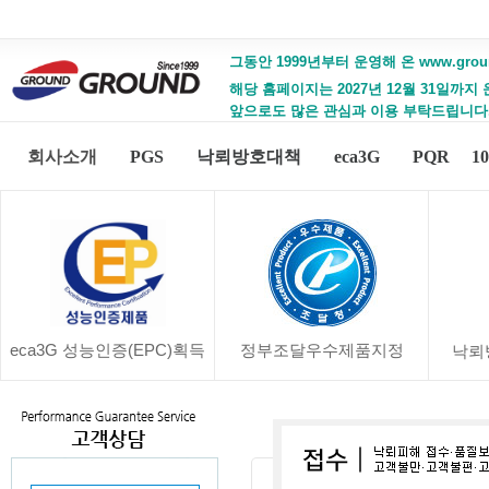
그동안 1999년부터 운영해 온 www.gro
해당 홈페이지는 2027년 12월 31일까지
앞으로도 많은 관심과 이용 부탁드립니다
회사소개
PGS
낙뢰방호대책
eca3G
PQR
1
eca3G 성능인증(EPC)획득
정부조달우수제품지정
낙뢰