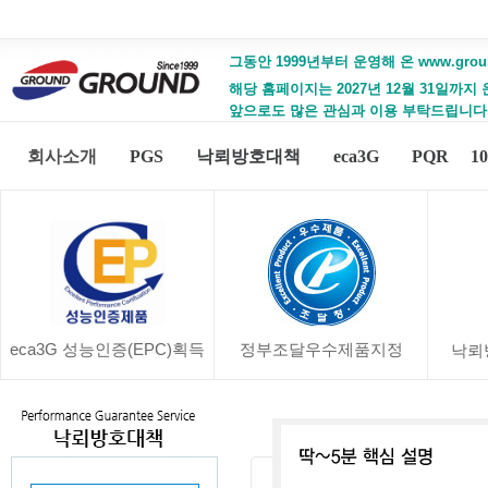
그동안 1999년부터 운영해 온 www.gro
해당 홈페이지는 2027년 12월 31일까지
앞으로도 많은 관심과 이용 부탁드립니다
회사소개
PGS
낙뢰방호대책
eca3G
PQR
1
eca3G 성능인증(EPC)획득
정부조달우수제품지정
낙뢰