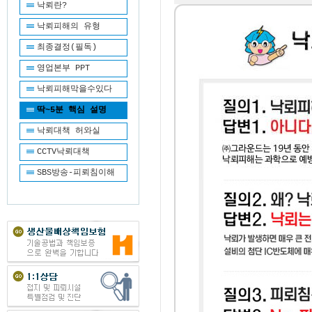
낙뢰란?
낙뢰피해의 유형
최종결정(필독)
영업본부 PPT
낙뢰피해막을수있다
딱~5분 핵심 설명
낙뢰대책 허와실
CCTV낙뢰대책
SBS방송-피뢰침이해