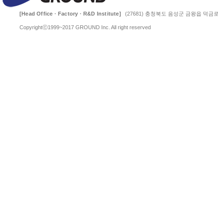
[Head Office · Factory · R&D Institute]
(27681) 충청북도 음성군 금왕읍 덕금로 
Copyrightⓒ1999~2017 GROUND Inc. All right reserved