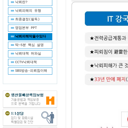
낙뢰란?
낙뢰피해의 유형
최종결정(필독)
영업본부 PPT
낙뢰피해막을수있다
딱~5분 핵심 설명
낙뢰대책 허와실
CCTV낙뢰대책
SBS방송-피뢰침이해