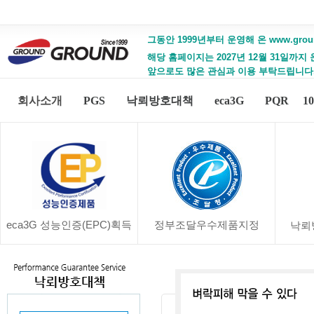
그동안 1999년부터 운영해 온 www.gro
해당 홈페이지는 2027년 12월 31일까지
앞으로도 많은 관심과 이용 부탁드립니다
회사소개
PGS
낙뢰방호대책
eca3G
PQR
1
eca3G 성능인증(EPC)획득
정부조달우수제품지정
낙뢰